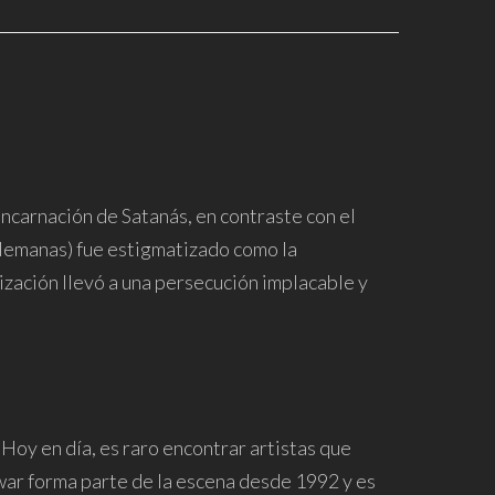
encarnación de Satanás, en contraste con el
 alemanas) fue estigmatizado como la
nización llevó a una persecución implacable y
 Hoy en día, es raro encontrar artistas que
kwar forma parte de la escena desde 1992 y es