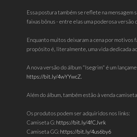
Essa postura também se reflete na mensagem so
faixas bônus - entre elas uma poderosa versão d
Enquanto muitos deixaram a cena por motivos fam
propósito é, literalmente, uma vida dedicada ao
A nova versão do álbum "Isegrim" é um lançamen
https://bit.ly/4wYYwcZ.
Além do álbum, também estão à venda camisetas
Os produtos podem ser adquiridos nos links:
Camiseta G:
https://bit.ly/4fCJvrk
Camiseta GG:
https://bit.ly/4us6by6