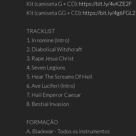
Kit (camiseta G + CD):
https://bit.ly/4vKZE2F
Kit (camiseta GG + CD):
https://bit.ly/4g6FGL2
TRACKLIST
1. In nomine (Intro)
2. Diabolical Witchcraft
3. Rape Jesus Christ
4. Seven Legions
5. Hear The Screams Of Hell
6. Ave Luciferi (Intro)
7. Hail Emperor Caesar
8. Bestial Invasion
FORMAÇÃO
A. Blackwar - Todos os instrumentos