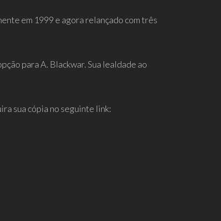
mente em 1999 e agora relançado com três
 opção para A. Blackwar. Sua lealdade ao
a sua cópia no seguinte link: