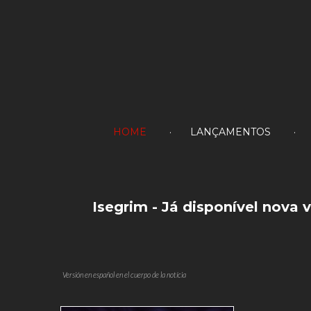
HOME
LANÇAMENTOS
Isegrim
-
Já
disponível
nova
v
Versión en español en el cuerpo de la notícia