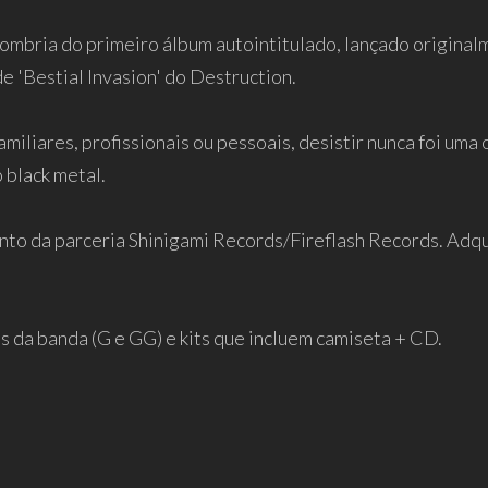
mbria do primeiro álbum autointitulado, lançado original
e 'Bestial Invasion' do Destruction.
iliares, profissionais ou pessoais, desistir nunca foi uma
 black metal.
to da parceria Shinigami Records/Fireflash Records. Adquir
 da banda (G e GG) e kits que incluem camiseta + CD.