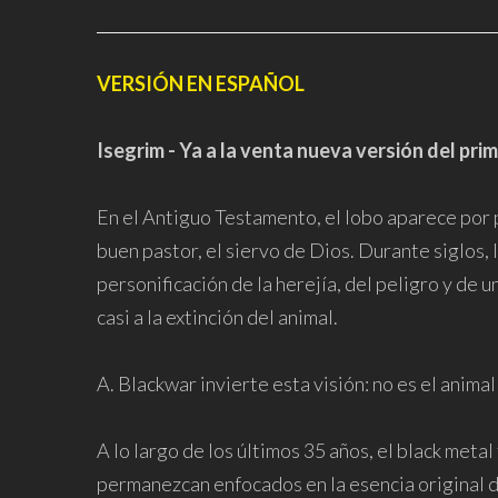
VERSIÓN EN ESPAÑOL
Isegrim - Ya a la venta nueva versión del p
En el Antiguo Testamento, el lobo aparece por p
buen pastor, el siervo de Dios. Durante siglos,
personificación de la herejía, del peligro y de
casi a la extinción del animal.
A. Blackwar invierte esta visión: no es el anima
A lo largo de los últimos 35 años, el black meta
permanezcan enfocados en la esencia original de