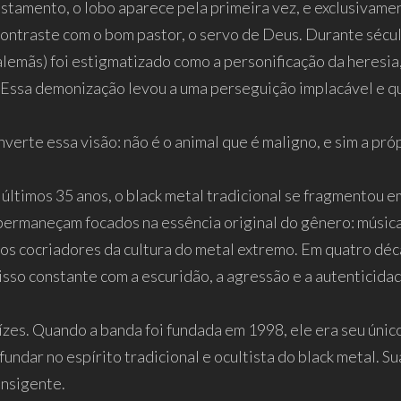
stamento, o lobo aparece pela primeira vez, e exclusivame
contraste com o bom pastor, o servo de Deus. Durante sécul
 alemãs) foi estigmatizado como a personificação da heresi
. Essa demonização levou a uma perseguição implacável e qu
nverte essa visão: não é o animal que é maligno, e sim a pr
últimos 35 anos, o black metal tradicional se fragmentou e
permaneçam focados na essência original do gênero: música 
os cocriadores da cultura do metal extremo. Em quatro déc
so constante com a escuridão, a agressão e a autenticida
zes. Quando a banda foi fundada em 1998, ele era seu único
undar no espírito tradicional e ocultista do black metal. Su
ansigente.