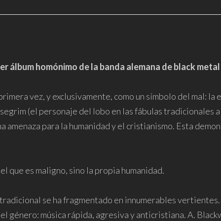
rimer álbum homónimo de la banda alemana de black metal
rimera vez, y exclusivamente, como un símbolo del mal: la 
 Isegrim (el personaje del lobo en las fábulas tradicionales
 una amenaza para la humanidad y el cristianismo. Esta demo
l el que es maligno, sino la propia humanidad.
l tradicional se ha fragmentado en innumerables vertientes.
l género: música rápida, agresiva y anticristiana. A. Blac