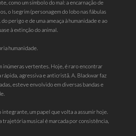
nte, como um símbolo do mal: a encarnação de
os, o Isegrim (personagem do lobo nas fábulas
a, do perigo e de uma ameaça à humanidade e ao
ase à extinção do animal.
ópria humanidade.
m inúmeras vertentes. Hoje, é raro encontrar
rápida, agressiva e anticristã. A. Blackwar faz
adas, esteve envolvido em diversas bandas e
de.
 integrante, um papel que volta a assumir hoje.
a trajetória musical é marcada por consistência,