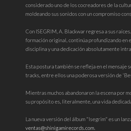
considerado uno de los cocreadores de la cultu
moldeando sus sonidos con un compromiso consta
Con ISEGRIM, A. Blackwar regresa a sus raíces. 
formación original, continúa profundizando en el
disciplina y una dedicación absolutamente intr
Esta postura también se refleja en el mensaje
tracks, entre ellos una poderosa versión de 'Be
Mientras muchos abandonaron la escena por moti
su propósito es, literalmente, una vida dedicada
La nueva versión del álbum "Isegrim" es un lanz
ventas@shinigamirecords.com.