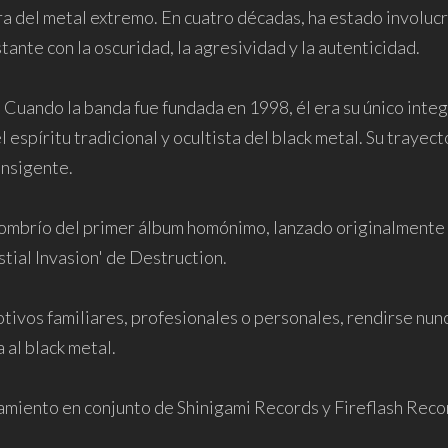
ra del metal extremo. En cuatro décadas, ha estado involuc
nte con la oscuridad, la agresividad y la autenticidad.
Cuando la banda fue fundada en 1998, él era su único integ
 espíritu tradicional y ocultista del black metal. Su trayect
ansigente.
 sombrío del primer álbum homónimo, lanzado originalmente
stial Invasion' de Destruction.
vos familiares, profesionales o personales, rendirse nunca
 al black metal.
amiento en conjunto de Shinigami Records y Fireflash Recor